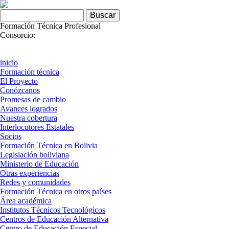
Skip to navigation
Pasar al contenido principal
Formulario de búsqueda
Buscar
Formación Técnica Profesional
Consorcio:
inicio
Formación técnica
El Proyecto
Conózcanos
Promesas de cambio
Avances logrados
Nuestra cobertura
Interlocutores Estatales
Socios
Formación Técnica en Bolivia
Legislación boliviana
Ministerio de Educación
Otras experiencias
Redes y comunidades
Formación Técnica en otros países
Área académica
Institutos Técnicos Tecnológicos
Centros de Educación Alternativa
Centro de Educación Especial