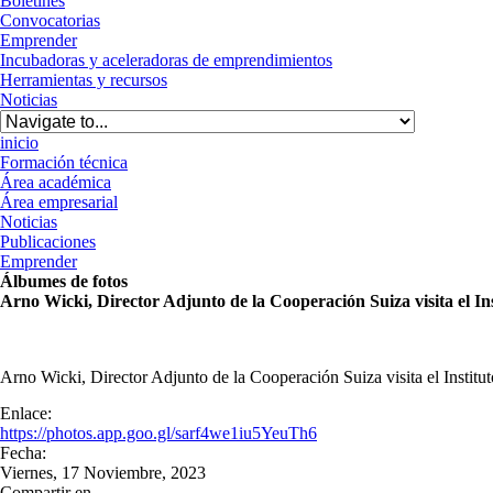
Boletines
Convocatorias
Emprender
Incubadoras y aceleradoras de emprendimientos
Herramientas y recursos
Noticias
inicio
Formación técnica
Área académica
Área empresarial
Noticias
Publicaciones
Emprender
Álbumes de fotos
Arno Wicki, Director Adjunto de la Cooperación Suiza visita el In
Arno Wicki, Director Adjunto de la Cooperación Suiza visita el Instit
Enlace
Enlace:
https://photos.app.goo.gl/sarf4we1iu5YeuTh6
Fecha
Fecha:
Viernes, 17 Noviembre, 2023
Compartir en