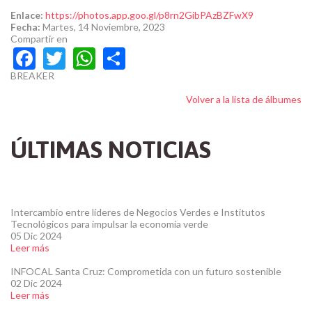
ENLACE
Enlace:
https://photos.app.goo.gl/p8rn2GibPAzBZFwX9
FECHA
Fecha:
Martes, 14 Noviembre, 2023
Compartir en
Facebook
Twitter
WhatsApp
Share
LINE
BREAKER
Volver a la lista de álbumes
ÚLTIMAS NOTICIAS
Intercambio entre líderes de Negocios Verdes e Institutos
Tecnológicos para impulsar la economía verde
05 Dic 2024
Leer más
INFOCAL Santa Cruz: Comprometida con un futuro sostenible
02 Dic 2024
Leer más