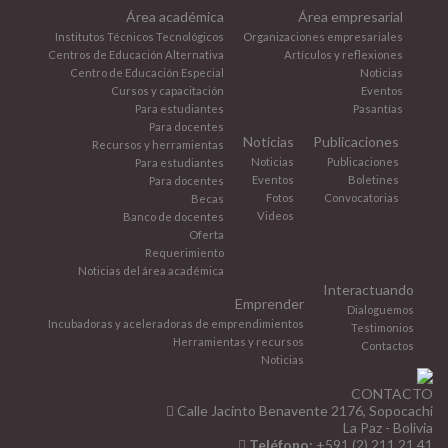
Área académica
Área empresarial
Institutos Técnicos Tecnológicos
Organizaciones empresariales
Centros de Educación Alternativa
Artículos y reflexiones
Centro de Educación Especial
Noticias
Cursos y capacitación
Eventos
Para estudiantes
Pasantías
Para docentes
Noticias
Publicaciones
Recursos y herramientas
Noticias
Publicaciones
Para estudiantes
Eventos
Boletines
Para docentes
Fotos
Convocatorias
Becas
Videos
Banco de docentes
Oferta
Requerimiento
Noticias del área académica
Interactuando
Emprender
Dialoguemos
Incubadoras y aceleradoras de emprendimientos
Testimonios
Herramientas y recursos
Contactos
Noticias
CONTACTO
Calle Jacinto Benavente 2176, Sopocachi
La Paz - Bolivia
Teléfono:
+591 (2) 211 21 41