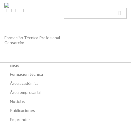
Skip to navigation
Pasar al contenido principal
Formación Técnica Profesional
Consorcio:
inicio
Formación técnica
Área académica
Área empresarial
Noticias
Publicaciones
Emprender