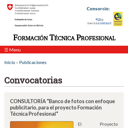
Skip to navigation
Pasar al contenido principal
Consorcio:
Formación Técnica Profesional
☰ Menu
USTED ESTÁ AQUÍ
Inicio
»
Publicaciones
Convocatorias
CONSULTORÍA “Banco de fotos con enfoque
publicitario, para el proyecto Formación
Técnica Profesional”
El Proyecto