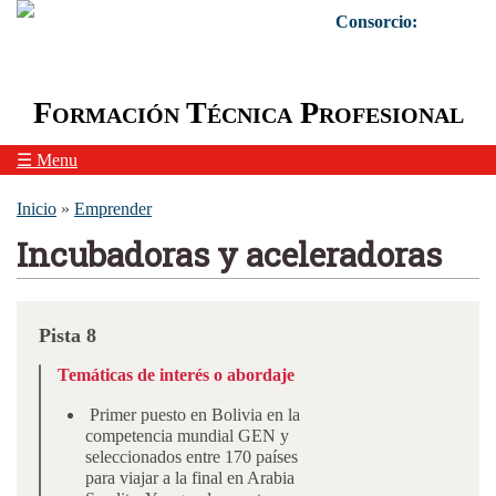
Skip to navigation
Pasar al contenido principal
Consorcio:
Formación Técnica Profesional
☰ Menu
Usted está aquí
Inicio
»
Emprender
Incubadoras y aceleradoras
Pista 8
Temáticas de interés o abordaje
Primer puesto en Bolivia en la
competencia mundial GEN y
seleccionados entre 170 países
para viajar a la final en Arabia