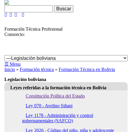
Skip to navigation
Pasar al contenido principal
Formulario de búsqueda
Buscar
Formación Técnica Profesional
Consorcio:
☰ Menu
Usted está aquí
Inicio
»
Formación técnica
»
Formación Técnica en Bolivia
Legislación boliviana
Leyes referidas a la formación técnica en Bolivia
Constitución Política del Estado
Ley 070 - Avelino Siñani
Ley 1178 - Administración y control
gubernamentales (SAFCO)
Ley 2026 - Código del niño, niña y adolescente