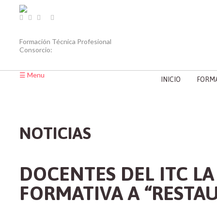
Skip to navigation
Pasar al contenido principal
Formación Técnica Profesional
Consorcio:
☰ Menu
INICIO
FORMA
NOTICIAS
DOCENTES DEL ITC LA 
FORMATIVA A “RESTA