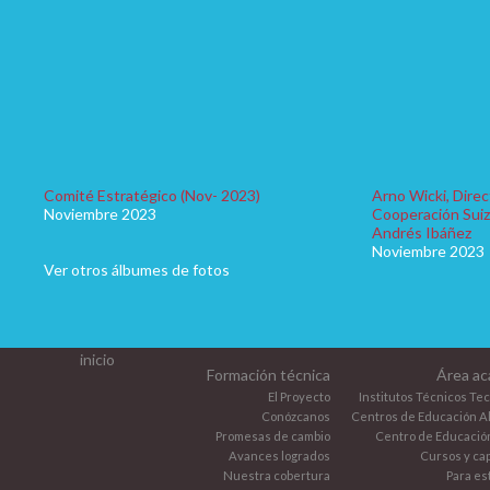
Comité Estratégico (Nov- 2023)
Arno Wicki, Direc
Noviembre 2023
Cooperación Suiza
Andrés Ibáñez
Noviembre 2023
Ver otros álbumes de fotos
inicio
Formación técnica
Área ac
El Proyecto
Institutos Técnicos Te
Conózcanos
Centros de Educación Al
Promesas de cambio
Centro de Educación
Avances logrados
Cursos y ca
Nuestra cobertura
Para es