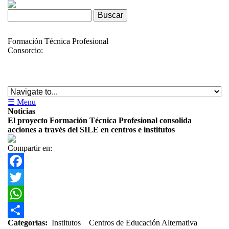
Skip to navigation
Pasar al contenido principal
Formulario de búsqueda
Buscar
Formación Técnica Profesional
Consorcio:
☰ Menu
Noticias
El proyecto Formación Técnica Profesional consolida
acciones a través del SILE en centros e institutos
Compartir en:
Facebook
Twitter
WhatsApp
Categorías
Categorías:
Institutos
Centros de Educación Alternativa
Share