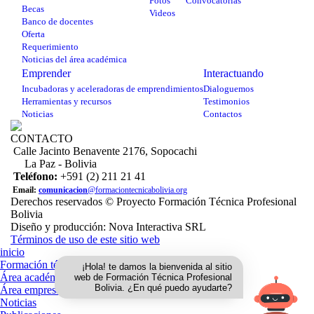
Fotos
Convocatorias
Becas
Videos
Banco de docentes
Oferta
Requerimiento
Noticias del área académica
Emprender
Interactuando
Incubadoras y aceleradoras de emprendimientos
Dialoguemos
Herramientas y recursos
Testimonios
Noticias
Contactos
CONTACTO
Calle Jacinto Benavente 2176, Sopocachi
La Paz - Bolivia
Teléfono:
+591 (2) 211 21 41
Email:
comunicacion
@formaciontecnicabolivia.org
Derechos reservados © Proyecto Formación Técnica Profesional
Bolivia
Diseño y producción: Nova Interactiva SRL
Términos de uso de este sitio web
inicio
Formación técnica
¡Hola! te damos la bienvenida al sitio
Área académica
web de Formación Técnica Profesional
Bolivia. ¿En qué puedo ayudarte?
Área empresarial
Noticias