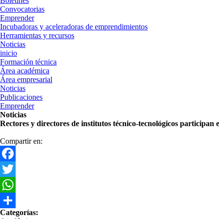
Boletines
Convocatorias
Emprender
Incubadoras y aceleradoras de emprendimientos
Herramientas y recursos
Noticias
inicio
Formación técnica
Área académica
Área empresarial
Noticias
Publicaciones
Emprender
Noticias
Rectores y directores de institutos técnico-tecnológicos participan
Compartir en:
Facebook
Twitter
WhatsApp
Categorías
Categorías:
Share