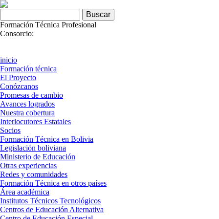
Skip to navigation
Pasar al contenido principal
Formulario de búsqueda
Buscar
Formación Técnica Profesional
Consorcio:
inicio
Formación técnica
El Proyecto
Conózcanos
Promesas de cambio
Avances logrados
Nuestra cobertura
Interlocutores Estatales
Socios
Formación Técnica en Bolivia
Legislación boliviana
Ministerio de Educación
Otras experiencias
Redes y comunidades
Formación Técnica en otros países
Área académica
Institutos Técnicos Tecnológicos
Centros de Educación Alternativa
Centro de Educación Especial