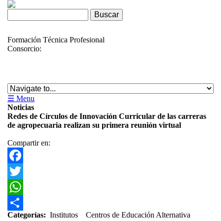
Skip to navigation
Pasar al contenido principal
Formulario de búsqueda
Buscar
Formación Técnica Profesional
Consorcio:
☰ Menu
Noticias
Redes de Círculos de Innovación Curricular de las carreras
de agropecuaria realizan su primera reunión virtual
Compartir en:
Facebook
Twitter
WhatsApp
Categorías
Categorías:
Institutos
Centros de Educación Alternativa
Share