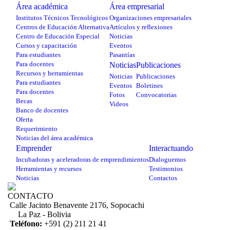
Área académica
Área empresarial
Institutos Técnicos Tecnológicos
Organizaciones empresariales
Centros de Educación Alternativa
Artículos y reflexiones
Centro de Educación Especial
Noticias
Cursos y capacitación
Eventos
Para estudiantes
Pasantías
Para docentes
Noticias
Publicaciones
Recursos y herramientas
Noticias
Publicaciones
Para estudiantes
Eventos
Boletines
Para docentes
Fotos
Convocatorias
Becas
Videos
Banco de docentes
Oferta
Requerimiento
Noticias del área académica
Emprender
Interactuando
Incubadoras y aceleradoras de emprendimientos
Dialoguemos
Herramientas y recursos
Testimonios
Noticias
Contactos
CONTACTO
Calle Jacinto Benavente 2176, Sopocachi
La Paz - Bolivia
Teléfono:
+591 (2) 211 21 41